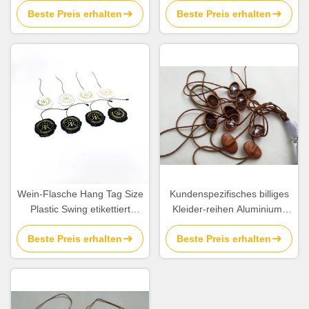
Beste Preis erhalten
Beste Preis erhalten
Umbauten Logo Single End
einzelne Enden-Schnur
String
Wein-Flasche Hang Tag Size
Kundenspezifisches billiges
Plastic Swing etikettiert
Kleider-reihen Aluminium-
Schablonen-Schmuck Hang
Dichtungs-Sicherheits-
Beste Preis erhalten
Beste Preis erhalten
Tags String Suppliers
Umbauten Druck-Logo
Wholesale auf