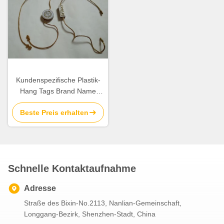
Kundenspezifische Plastik-
Hang Tags Brand Name
Swing-Umbauten für
Beste Preis erhalten
Kleidungs-doppelte Enden-
Schnur
Schnelle Kontaktaufnahme
Adresse
Straße des Bixin-No.2113, Nanlian-Gemeinschaft,
Longgang-Bezirk, Shenzhen-Stadt, China