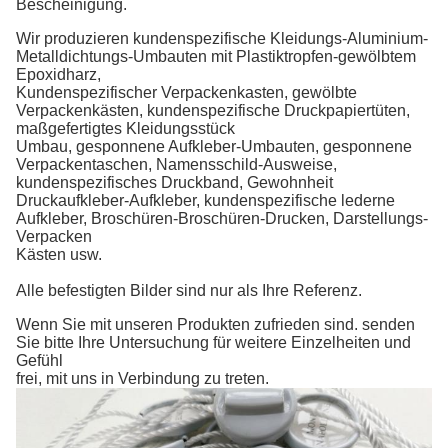
Bescheinigung.
Wir produzieren
kundenspezifische Kleidungs-Aluminium-
Metalldichtungs-Umbauten mit Plastiktropfen-gewölbtem
Epoxidharz
,
Kundenspezifischer
Verpackenkasten
,
gewölbte
Verpackenkästen,
kundenspezifische
Druck
papiertüten,
maßgefertigtes Kleidungsstück
Umbau,
gesponnene
Aufkleber-Umbauten, gesponnene
Verpackentaschen, Namensschild-
Ausweise,
kundenspezifisches
Druck
band,
Gewohnheit
Druck
aufkleber-Aufkleber, kundenspezifische lederne
Aufkleber, Broschüren-
Broschüren-
Drucken,
Darstellungs-
Verpacken
Kästen
usw.
Alle befestigten Bilder sind nur als Ihre Referenz.
Wenn Sie mit unseren Produkten zufrieden sind. senden
Sie bitte Ihre Untersuchung für weitere Einzelheiten und
Gefühl
frei, mit uns in Verbindung zu treten.