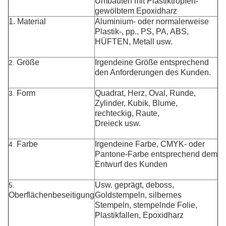
Umbauten mit Plastiktropfen-
gewölbtem Epoxidharz
1. Material
Aluminium- oder
normalerweise
Plastik-, pp., PS, PA, ABS,
HÜFTEN, Metall usw.
Größe
Irgendeine Größe entsprechend
2.
den Anforderungen des Kunden.
Form
Quadrat, Herz, Oval, Runde,
3.
Zylinder, Kubik, Blume,
rechteckig, Raute,
Dreieck usw.
Farbe
Irgendeine Farbe, CMYK- oder
4.
Pantone-Farbe entsprechend dem
Entwurf des Kunden
Usw. geprägt, deboss,
5.
Oberflächenbeseitigung
Goldstempeln, silbernes
Stempeln, stempelnde Folie
,
Plastikfallen, Epoxidharz