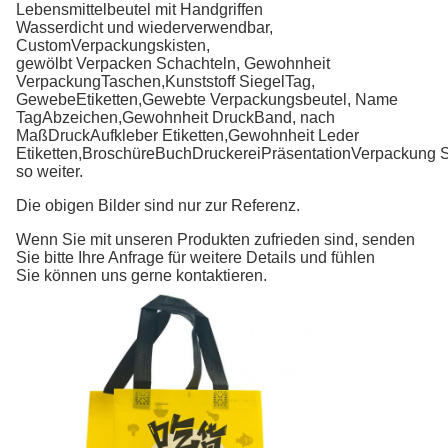
Lebensmittelbeutel mit Handgriffen
Wasserdicht und wiederverwendbar
,
Custom
Verpackungskisten,
gewölbt
Verpacken
Schachteln,
Gewohnheit
Verpackung
Taschen,
Kunststoff
Siegel
Tag,
Gewebe
Etiketten,
Gewebte Verpackungsbeutel,
Name
Tag
Abzeichen,
Gewohnheit
Druck
Band, nach
Maß
Druck
Aufkleber
Etiketten,
Gewohnheit
Leder
Etiketten,
Broschüre
Buch
Druckerei
Präsentation
Verpackung
S
so weiter.
Die obigen Bilder sind nur zur Referenz.
Wenn Sie mit unseren Produkten zufrieden sind, senden
Sie bitte Ihre Anfrage für weitere Details und fühlen
Sie können uns gerne kontaktieren.