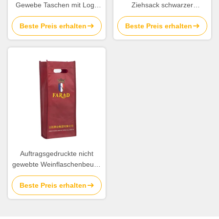
Gewebe Taschen mit Logo
Ziehsack schwarzer
Mehrfachverwendbare
Ziehsack Rucksack
Beste Preis erhalten
Beste Preis erhalten
BOPP-Gewebe
Geschenksäcke für
Einkaufstaschen mit Griff
Veranstaltungen
Auftragsgedruckte nicht
gewebte Weinflaschenbeutel
Umweltfreundliche
Beste Preis erhalten
Geschenkverpackungen für
Wein und Spirituosen