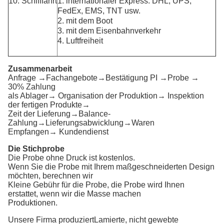
10. Schifffahrt
1. internationaler Express: DHL, UPS,
FedEx, EMS, TNT usw.
2. mit dem Boot
3. mit dem Eisenbahnverkehr
4. Luftfreiheit
Zusammenarbeit
Anfrage →Fachangebote→Bestätigung PI →Probe →
30% Zahlung
als Ablager→ Organisation der Produktion→ Inspektion
der fertigen Produkte→
Zeit der Lieferung→Balance-
Zahlung→Lieferungsabwicklung→Waren
Empfangen→ Kundendienst
Die Stichprobe
Die Probe ohne Druck ist kostenlos.
Wenn Sie die Probe mit Ihrem maßgeschneiderten Design
möchten, berechnen wir
Kleine Gebühr für die Probe, die Probe wird Ihnen
erstattet, wenn wir die Masse machen
Produktionen.
Unsere Firma produziert
Lamierte, nicht gewebte