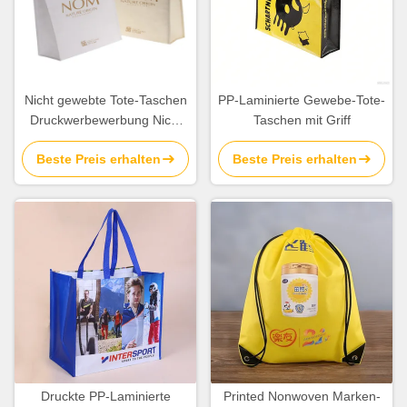
Nicht gewebte Tote-Taschen
PP-Laminierte Gewebe-Tote-
Druckwerbewerbung Nicht
Taschen mit Griff
gewebte Einkaufstaschen
Beste Preis erhalten
Beste Preis erhalten
mit individuellem Logo
Druckte PP-Laminierte
Printed Nonwoven Marken-