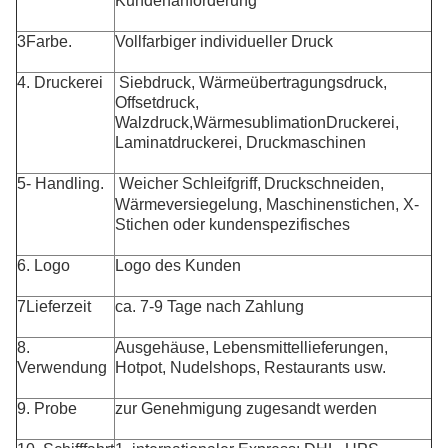
Kundenanforderung
3Farbe.
Vollfarbiger individueller Druck
4. Druckerei
Siebdruck, Wärmeübertragungsdruck,
Offsetdruck,
Walzdruck,
Wärmesublimation
Druckerei,
Laminatdruckerei,
Druckmaschinen
5- Handling.
Weicher Schleifgriff,
Druckschneiden,
Wärmeversiegelung, Maschinenstichen, X-
Stichen oder kundenspezifisches
6. Logo
Logo des Kunden
7Lieferzeit
ca. 7-9 Tage nach Zahlung
8.
Ausgehäuse, Lebensmittellieferungen,
Verwendung
Hotpot, Nudelshops, Restaurants usw.
9. Probe
zur Genehmigung zugesandt werden