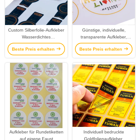
Custom Silberfolie-Aufkleber
Günstige, individuelle,
Wasserdichtes
transparente Aufkleber,
selbstklebendes Metalletikett
wasserdichte, klare
Beste Preis erhalten
Beste Preis erhalten
mit Kunstdruck
Klebeetiketten mit Design-
Druck
Aufkleber für Rundetiketten
Individuell bedruckte
auf eigene Faust
Goldfolienaufkleber,