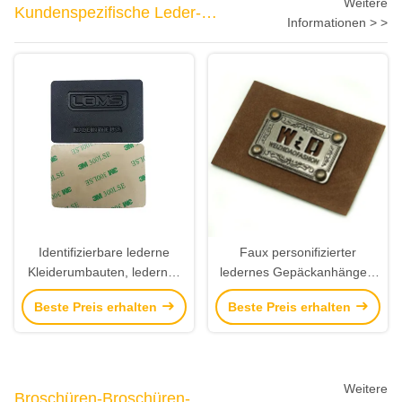
Weitere
Kundenspezifische Leder-
Informationen > >
Aufkleber
Identifizierbare lederne
Faux personifizierter
Kleiderumbauten, ledernes
ledernes Gepäckanhänger-
Jeans-Flecken-
Metalllogo-multi Zweck für
Beste Preis erhalten
Beste Preis erhalten
selbstklebendes Band-
Hüte
Vollenden
Weitere
Broschüren-Broschüren-