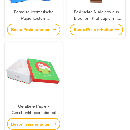
Bestellte kosmetische
Bedruckte Nudelbox aus
Papierkasten-
braunem Kraftpapier mit
Farbluxusverpackung mit
maßgeschneiderter
Beste Preis erhalten
Beste Preis erhalten
silbernem stempelndem
Fensterverpackung
Logo voraus
Gefaltete Papier-
Geschenkboxen, die mit
Deckel-Pappkästen für
Beste Preis erhalten
Weihnachten verpacken