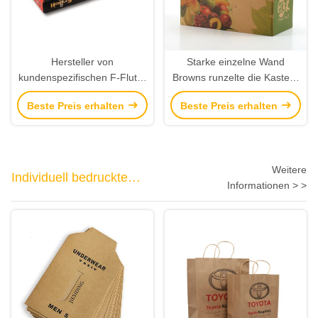
Hersteller von
Starke einzelne Wand
kundenspezifischen F-Flute-
Browns runzelte die Kasten-
Wellpappe-
Früchte, die mit Grafik-
Beste Preis erhalten
Beste Preis erhalten
Tastaturverpackungen von
Drucken verpacken
Versandschachteln
Weitere
Individuell bedruckte
Informationen > >
Papiertragetaschen