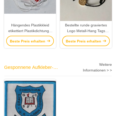
Hängendes Plastikkleid
Bestellte runde graviertes
etikettiert Plastikdichtungs-
Logo Metall-Hang Tags
Umbau-Epoxidabdeckungs-
Brand Tags Fors Kleidung
Beste Preis erhalten
Beste Preis erhalten
Oberflächenveredelungs-
voraus
Lieferanten
Weitere
Gesponnene Aufkleber-
Informationen > >
Umbauten