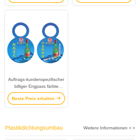
Aufkleber, die Hersteller
drucken
Auftrags-kundenspezifischer
billiger Engpass färbte
Papier-Hang Tags mit
Beste Preis erhalten
Grafikdrucken
Plastikdichtungsumbau
Weitere Informationen > >