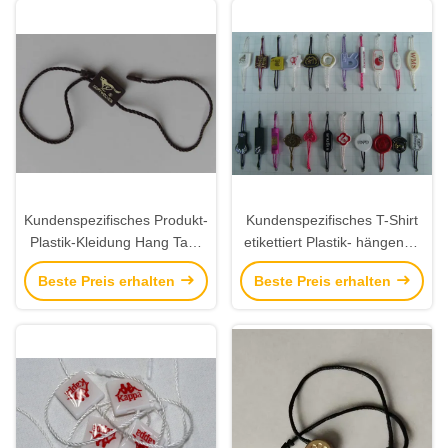
Kundenspezifisches Produkt-
Kundenspezifisches T-Shirt
Plastik-Kleidung Hang Tags
etikettiert Plastik- hängende
Fasteners Apparel Hang
Aufkleber Plastik-Hang Tag
Beste Preis erhalten
Beste Preis erhalten
etikettiert Lieferanten
Fasteners String