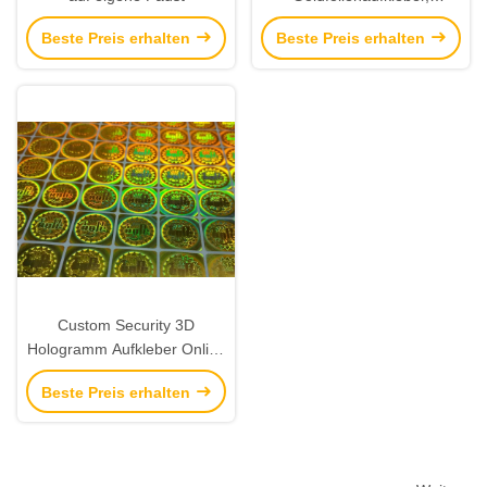
geprägte Metallic-Etiketten &
Beste Preis erhalten
Beste Preis erhalten
individuelle Metallic-
Aufkleber
Custom Security 3D
Hologramm Aufkleber Online
Nicht wiederverwendbare
Beste Preis erhalten
Laser Hologramm Etiketten
mit Logo