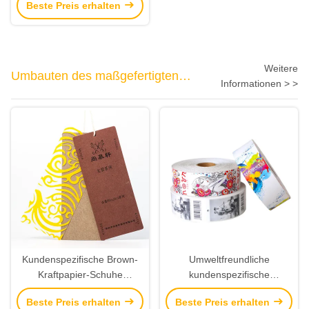
Beste Preis erhalten
Verpackengroßhandel ein
Weitere
Umbauten des maßgefertigten
Informationen > >
Kleidungsstücks
Kundenspezifische Brown-
Umweltfreundliche
Kraftpapier-Schuhe
kundenspezifische
etikettiert Plastikhangtags
Rollenpapier-Kleidungs-
Beste Preis erhalten
Beste Preis erhalten
mit Entwurfs-Drucken
Schwingen-Umbauten und