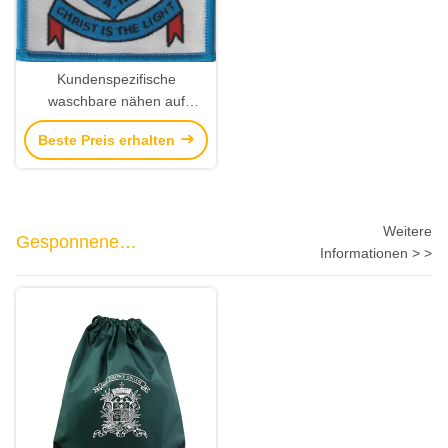
Kundenspezifische
waschbare nähen auf
Kleidungs-Aufklebern
Beste Preis erhalten
stickten Gewebes-Namen-
Aufkleber-Umbauten
Weitere
Gesponnene
Informationen > >
Verpackentaschen