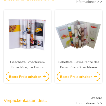
Informationen > >
Drucken
Geschäfts-Broschüren-
Geheftete Flexi-Grenze des
Broschüre, die Esign-
Broschüren-Broschüren-
Schablonen-Fachmann-
Druckfesten einbands, die
Beste Preis erhalten
Beste Preis erhalten
Flieger druckt
klares Bild bindet
Weitere
Verpackenkästen des
Informationen > >