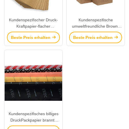
Kundenspezifischer Druck-
Kundenspezifische
Kraftpapier-flacher
umweltfreundliche Brown-
Papierbeutel schlägt
Kraftpapier-Einkaufstaschen
Beste Preis erhalten
Beste Preis erhalten
Taschen-Kleidungs-
mit Logo Printing Supplier
Sichtverpackung ein
Kundenspezifisches billiges
DruckPackpapier brannte
Seidenpapier-