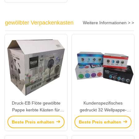
gewölbter Verpackenkasten
Weitere Informationen > >
Druck-EB Flöte gewölbte
Kundenspezifisches
Pappe kerbte Kästen für
gedruckt 32 Wellpappe-
Haushaltsgerät
Verpackenkästen ECT b-
Beste Preis erhalten
Beste Preis erhalten
Flöte mit Grafik