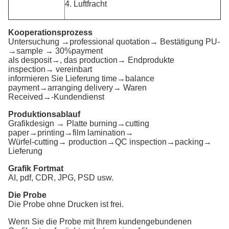
4. Luftfracht
Kooperationsprozess
Untersuchung →professional quotation→ Bestätigung PU-
→sample → 30%payment
als desposit→, das production→ Endprodukte
inspection→ vereinbart
informieren Sie Lieferung time→balance
payment→arranging delivery→ Waren
Received→-Kundendienst
Produktionsablauf
Grafikdesign → Platte burning→cutting
paper→printing→film lamination→
Würfel-cutting→ production→QC inspection→packing→
Lieferung
Grafik Fortmat
AI, pdf, CDR, JPG, PSD usw.
Die Probe
Die Probe ohne Drucken ist frei.
Wenn Sie die Probe mit Ihrem kundengebundenen