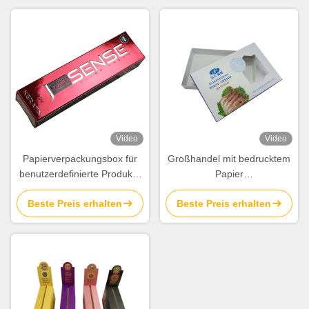
Lieferant
Video
Video
Papierverpackungsbox für
Großhandel mit bedrucktem
benutzerdefinierte Produkte
Papier
mit geprägtem Logo aus
Tiefkühlkostverpackungen
Beste Preis erhalten
Beste Preis erhalten
Silberfolie
Lieferanten zum Verkauf