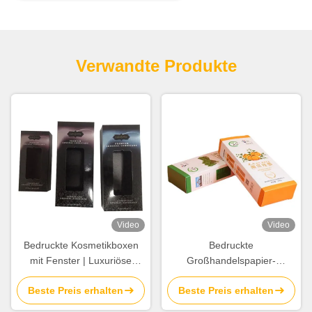
Verwandte Produkte
Video
Video
Bedruckte Kosmetikboxen
Bedruckte
mit Fenster | Luxuriöse
Großhandelspapier-
Papierverpackung mit
Lebensmittelverpackungsschach
Beste Preis erhalten
Beste Preis erhalten
Heißfolienlogo für Beauty- &
Karton-
Hautpflegeprodukte
Lebensmittelschachteln