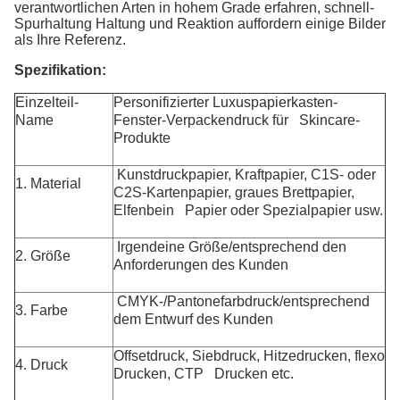
verantwortlichen Arten in hohem Grade erfahren, schnell-
Spurhaltung Haltung und Reaktion auffordern einige Bilder
als Ihre Referenz.
Spezifikation:
Einzelteil-
Personifizierter Luxuspapierkasten-
Name
Fenster-Verpackendruck für Skincare-
Produkte
Kunstdruckpapier, Kraftpapier, C1S- oder
1. Material
C2S-Kartenpapier, graues Brettpapier,
Elfenbein Papier oder Spezialpapier usw.
Irgendeine Größe/entsprechend den
2. Größe
Anforderungen des Kunden
CMYK-/Pantonefarbdruck/entsprechend
3. Farbe
dem Entwurf des Kunden
Offsetdruck, Siebdruck, Hitzedrucken, flexo
4. Druck
Drucken, CTP Drucken etc.