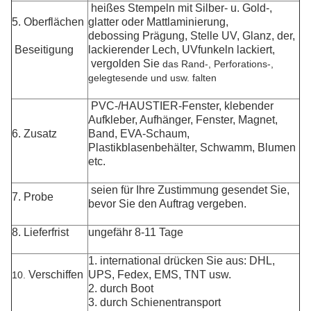
heißes Stempeln mit Silber- u. Gold-,
5. Oberflächen
glatter oder Mattlaminierung,
debossing Prägung, Stelle UV, Glanz, der,
Beseitigung
lackierender Lech, UVfunkeln lackiert,
vergolden Sie
das Rand-, Perforations-,
gelegtesende und usw. falten
PVC-/HAUSTIER-Fenster, klebender
Aufkleber, Aufhänger, Fenster, Magnet,
6. Zusatz
Band, EVA-Schaum,
Plastikblasenbehälter, Schwamm, Blumen
etc.
seien für Ihre Zustimmung gesendet Sie,
7. Probe
bevor Sie den Auftrag vergeben.
8. Lieferfrist
ungefähr 8-11 Tage
1. international drücken Sie aus: DHL,
Verschiffen
UPS, Fedex, EMS, TNT usw.
10.
2. durch Boot
3. durch Schienentransport