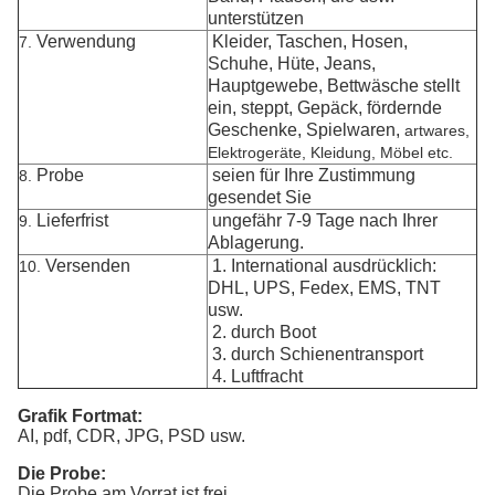
unterstützen
Verwendung
Kleider, Taschen, Hosen,
7.
Schuhe, Hüte, Jeans,
Hauptgewebe, Bettwäsche stellt
ein, steppt, Gepäck, fördernde
Geschenke, Spielwaren,
artwares,
Elektrogeräte, Kleidung, Möbel etc.
Probe
seien für Ihre Zustimmung
8.
gesendet Sie
Lieferfrist
ungefähr 7-9 Tage nach Ihrer
9.
Ablagerung.
Versenden
1. International ausdrücklich:
10.
DHL, UPS, Fedex, EMS, TNT
usw.
2. durch Boot
3. durch Schienentransport
4. Luftfracht
Grafik Fortmat:
AI, pdf, CDR, JPG, PSD usw.
Die Probe:
Die Probe am Vorrat ist frei.