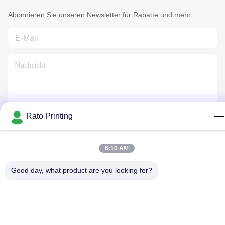
Abonnieren Sie unseren Newsletter für Rabatte und mehr.
Rato Printing
Kontaktiere Uns
6:10 AM
Datenschutzrichtlinie
|
Sitemap
| China gut Qualität
Good day, what product are you looking for?
kundenspezifische Verpackungen-Boxen Lieferant. Urheberrecht
© 2019-2026 Rato Printing Ltd . Alle Rechte vorbehalten.