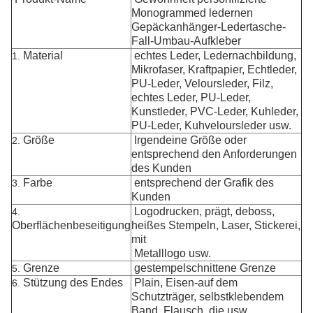
Monogrammed ledernen
Gepäckanhänger-Ledertasche-
Fall-Umbau-Aufkleber
Material
echtes Leder, Ledernachbildung,
1.
Mikrofaser, Kraftpapier, Echtleder,
PU-Leder, Veloursleder, Filz,
echtes Leder, PU-Leder,
Kunstleder, PVC-Leder, Kuhleder,
PU-Leder, Kuhveloursleder usw.
Größe
Irgendeine Größe oder
2.
entsprechend den Anforderungen
des Kunden
Farbe
entsprechend der Grafik des
3.
Kunden
Logodrucken, prägt, deboss,
4.
Oberflächenbeseitigung
heißes Stempeln, Laser, Stickerei,
mit
Metalllogo usw.
Grenze
gestempelschnittene Grenze
5.
Stützung des Endes
Plain, Eisen-auf dem
6.
Schutzträger, selbstklebendem
Band, Flausch, die usw.