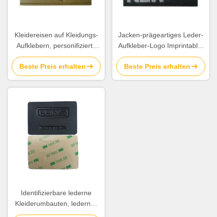
Kleidereisen auf Kleidungs-
Jacken-prägeartiges Leder-
Aufklebern, personifizierte
Aufkleber-Logo Imprintable-
nähende Aufkleber, die
Veloursleder brannte Effekt
Beste Preis erhalten
Beste Preis erhalten
deutlich Ende unterstützen
des Blick-3D
Identifizierbare lederne
Kleiderumbauten, ledernes
Jeans-Flecken-