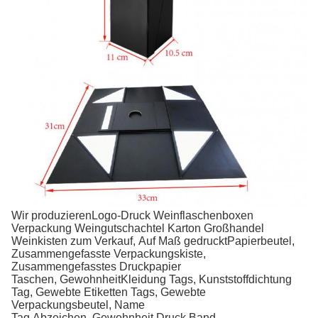
Wir produzieren
Logo-Druck Weinflaschenboxen
Verpackung Weingutschachtel Karton Großhandel
Weinkisten zum Verkauf
,
Auf Maß gedruckt
Papierbeutel
,
Zusammengefasste Verpackungskiste,
Zusammengefasstes Druckpapier
Taschen,
Gewohnheit
Kleidung
Tags,
Kunststoffdichtung
Tag, Gewebte Etiketten Tags, Gewebte
Verpackungsbeutel, Name
Tag
Abzeichen,
Gewohnheit
Druck
Band,