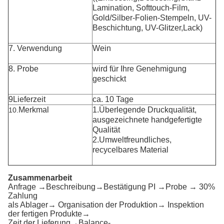
Lamination, Softtouch-Film,
Gold/Silber-Folien-Stempeln, UV-
Beschichtung, UV-Glitzer,Lack)
7. Verwendung
Wein
8. Probe
wird für Ihre Genehmigung
geschickt
9Lieferzeit
ca. 10 Tage
Merkmal
1.Überlegende Druckqualität,
10.
ausgezeichnete handgefertigte
Qualität
2.Umweltfreundliches,
recycelbares Material
Zusammenarbeit
Anfrage →Beschreibung→Bestätigung PI →Probe → 30%
Zahlung
als Ablager→ Organisation der Produktion→ Inspektion
der fertigen Produkte→
Zeit der Lieferung→Balance-