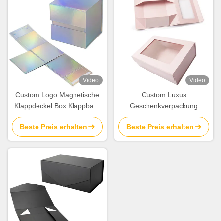
Video
Video
Custom Logo Magnetische
Custom Luxus
Klappdeckel Box Klappbare
Geschenkverpackung
Weihnachtsgeschenkboxen
Kartonkasten mit klarem
Beste Preis erhalten
Beste Preis erhalten
Klappboxen Großhandel
Fenster Artwork
Druckhersteller