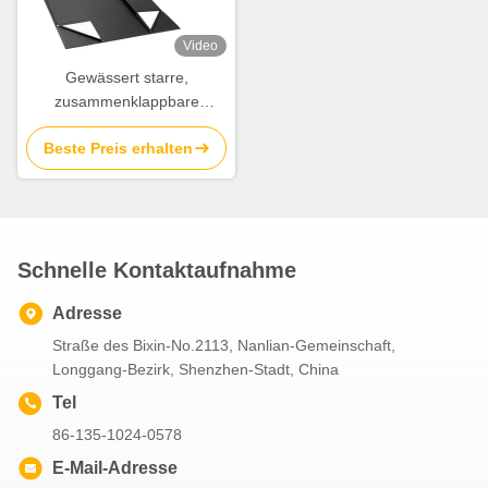
Video
Gewässert starre,
zusammenklappbare
Geschenkbox Verpackung
Beste Preis erhalten
Klappbare Magnetbox
Offene Kartonbox
Schnelle Kontaktaufnahme
Adresse
Straße des Bixin-No.2113, Nanlian-Gemeinschaft,
Longgang-Bezirk, Shenzhen-Stadt, China
Tel
86-135-1024-0578
E-Mail-Adresse