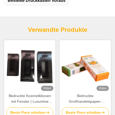
Bestellte Druckkästen Voraus
Verwandte Produkte
Video
Video
Bedruckte Kosmetikboxen
Bedruckte
mit Fenster | Luxuriöse
Großhandelspapier-
Papierverpackung mit
Lebensmittelverpackungsschach
Beste Preis erhalten
Beste Preis erhalten
Heißfolienlogo für Beauty- &
Karton-