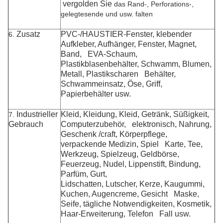
vergolden Sie
das Rand-, Perforations-,
gelegtesende und usw. falten
Zusatz
PVC-/HAUSTIER-Fenster, klebender
6.
Aufkleber, Aufhänger, Fenster, Magnet,
Band, EVA-Schaum,
Plastikblasenbehälter, Schwamm, Blumen,
Metall, Plastik
scharen Behälter,
Schwammeinsatz, Öse, Griff,
Papierbehälter usw.
Industrieller
Kleid
, Kleidung, Kleid, Getränk, Süßigkeit,
7.
Gebrauch
Computerzubehör, elektronisch, Nahrung,
Geschenk /craft, Körperpflege,
verpackende Medizin
, Spiel Karte, Tee,
Werkzeug, Spielzeug, Geldbörse,
Feuerzeug, Nudel, Lippenstift, Bindung,
Parfüm, Gurt,
Lidschatten, Lutscher, Kerze, Kaugummi,
Kuchen, Augencreme, Gesicht Maske,
Seife, tägliche Notwendigkeiten, Kosmetik,
Haar-Erweiterung, Telefon
Fall usw.