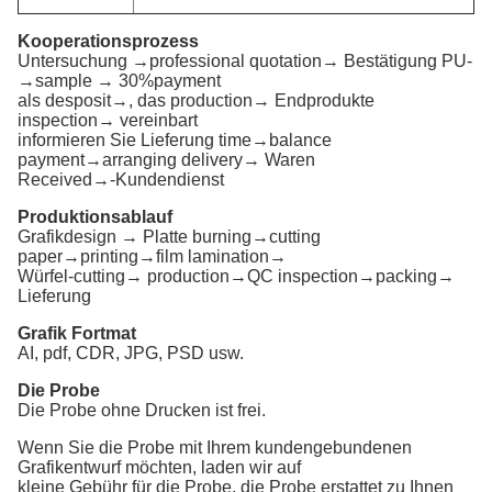
Kooperationsprozess
Untersuchung →professional quotation→ Bestätigung PU-
→sample → 30%payment
als desposit→, das production→ Endprodukte
inspection→ vereinbart
informieren Sie Lieferung time→balance
payment→arranging delivery→ Waren
Received→-Kundendienst
Produktionsablauf
Grafikdesign → Platte burning→cutting
paper→printing→film lamination→
Würfel-cutting→ production→QC inspection→packing→
Lieferung
Grafik Fortmat
AI, pdf, CDR, JPG, PSD usw.
Die Probe
Die Probe ohne Drucken ist frei.
Wenn Sie die Probe mit Ihrem kundengebundenen
Grafikentwurf möchten, laden wir auf
kleine Gebühr für die Probe, die Probe erstattet zu Ihnen