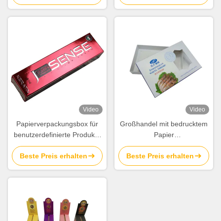
Hautpflegeprodukte
Lebensmittelschachteln
Lieferant
Video
Video
Papierverpackungsbox für
Großhandel mit bedrucktem
benutzerdefinierte Produkte
Papier
mit geprägtem Logo aus
Tiefkühlkostverpackungen
Beste Preis erhalten
Beste Preis erhalten
Silberfolie
Lieferanten zum Verkauf