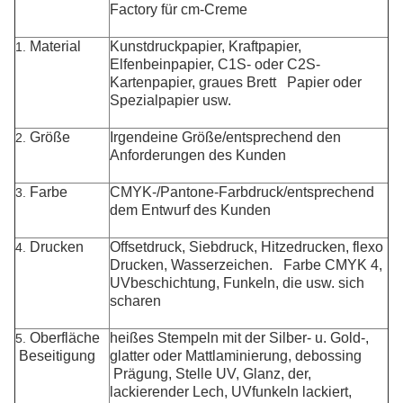
Factory für cm-Creme
Material
Kunstdruckpapier, Kraftpapier,
1.
Elfenbeinpapier,
C1S- oder C2S-
Kartenpapier, graues Brett
Papier oder
Spezialpapier usw.
Größe
Irgendeine Größe/entsprechend den
2.
Anforderungen des Kunden
Farbe
CMYK-/Pantone-Farbdruck/entsprechend
3.
dem Entwurf des Kunden
Drucken
Offsetdruck, Siebdruck, Hitzedrucken, flexo
4.
Drucken, Wasserzeichen. Farbe CMYK 4,
UVbeschichtung, Funkeln, die usw. sich
scharen
Oberfläche
heißes Stempeln mit der Silber- u. Gold-,
5.
Beseitigung
glatter oder Mattlaminierung, debossing
Prägung, Stelle UV, Glanz, der,
lackierender Lech, UVfunkeln lackiert,