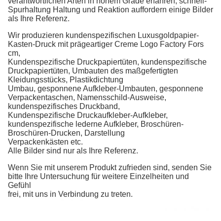
verantwortlichen Arten in hohem Grade erfahren, schnell-
Spurhaltung
Haltung und Reaktion auffordern einige Bilder
als Ihre Referenz.
Wir produzieren
kundenspezifischen Luxusgoldpapier-
Kasten-Druck mit prägeartiger Creme Logo Factory Fors
cm
,
Kundenspezifische Druckpapiertüten, kundenspezifische
Druckpapiertüten,
Umbauten
des maßgefertigten
Kleidungsstücks,
Plastikdichtung
Umbau, gesponnene Aufkleber-Umbauten, gesponnene
Verpackentaschen, Namensschild-
Ausweise,
kundenspezifisches
Druck
band,
Kundenspezifische Druckaufkleber-Aufkleber,
kundenspezifische lederne Aufkleber, Broschüren-
Broschüren-
Drucken,
Darstellung
Verpackenkästen etc.
Alle Bilder sind nur als Ihre Referenz.
Wenn Sie mit unserem Produkt zufrieden sind, senden Sie
bitte Ihre Untersuchung für weitere Einzelheiten und
Gefühl
frei, mit uns in Verbindung zu treten.