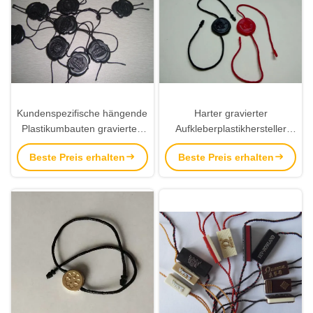
Kundenspezifische hängende
Harter gravierter
Plastikumbauten gravierten
Aufkleberplastikhersteller
schwarze
Logo Custom Engraved
Beste Preis erhalten
Beste Preis erhalten
Plastiknamensschilder mit
Plastic Tagss
Schleifen-Verschluss-Schnur