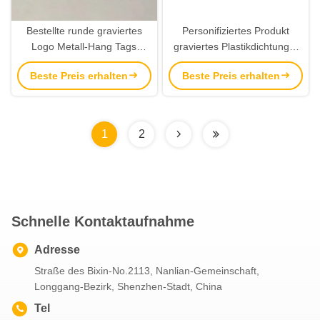
Bestellte runde graviertes
Personifiziertes Produkt
Logo Metall-Hang Tags
graviertes Plastikdichtungs-
Brand Tags Fors Kleidung
Sicherheits-Umbau-
Beste Preis erhalten
Beste Preis erhalten
voraus
Doppeltes beendet Schnüre
1
2
Schnelle Kontaktaufnahme
Adresse
Straße des Bixin-No.2113, Nanlian-Gemeinschaft,
Longgang-Bezirk, Shenzhen-Stadt, China
Tel