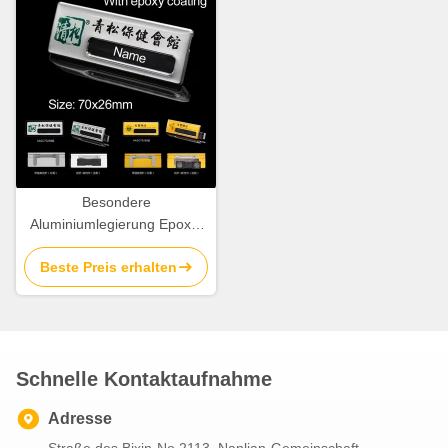
Besondere
Aluminiumlegierung Epoxy-
Namenmarkenmarkenmarkenmarkenmarkenmarkenmarkenmarke
Beste Preis erhalten
markenmarkenmarkenmarkenmarkenmarkenmarkenmarkenmark
Schnelle Kontaktaufnahme
Adresse