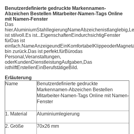
Benutzerdefinierte gedruckte Markennamen-
Abzeichen Bestellen Mitarbeiter-Namen-Tags Online
mit Namen-Fenster
Das
hier.
Aluminium
Stahllegierung
Name
Abzeichen
ist
langlebig,
Le
ist stilvoll.
Es ist...
Eigenschaften
Ein
durchsichtig
Fenster
für
Das ist
einfach.
Name
Anzeige
und
Ein
Komfortabel
Klippe
oder
Magnet
bin zurück.
Das ist perfekt.
für
Büro
das
Personal,
Veranstaltungen,
oder
Kunden
Dienstleistung
Aufgaben,
Das
ist
hilft
Erstellen
Ein
Berufstätige
Bild.
Erläuterung
Name
Benutzerdefinierte gedruckte
Markennamen-Abzeichen Bestellen
Mitarbeiter-Namen-Tags Online mit Namen-
Fenster
1. Material
Aluminiumlegierung
2. Größe
70x26 mm