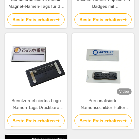
Magnet-Namen-Tags für die
Badges mit
Auftragserstellung
Sicherheitsrücken
Beste Preis erhalten
Beste Preis erhalten
Video
Benutzerdefiniertes Logo
Personalisierte
Namen Tags Druckbare
Namensschilder Halter
personalisierte
Magnetische
Beste Preis erhalten
Beste Preis erhalten
Namensschilder mit
Namensschilder Mitarbeiter
Sicherheitsnadel für
Name Abzeichen mit
Konferenzen
benutzerdefiniertem Logo